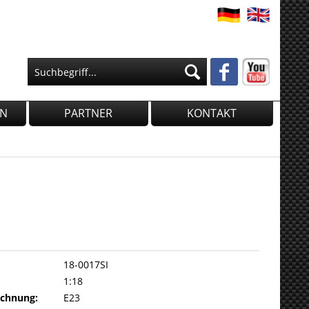
EN
PARTNER
KONTAKT
18-0017SI
1:18
chnung:
E23