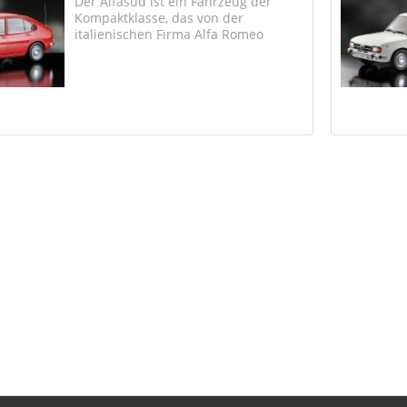
Der Alfasud ist ein Fahrzeug der
Kompaktklasse, das von der
italienischen Firma Alfa Romeo
zwischen Frühjahr 1972 und Mitte
1983 hergestellt wurde. Es wurde im
November 1971 auf dem Turiner
Autosalon erstmals dem Publikum
vorgestellt....