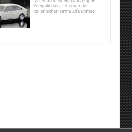
Der Alfasud ist ein Fahrzeug der
Kompaktklasse, das von der
italienischen Firma Alfa Romeo
zwischen Frühjahr 1972 und Mitte
1983 hergestellt wurde. Es wurde im
November 1971 auf dem Turiner
Autosalon erstmals dem Publikum
vorgestellt....