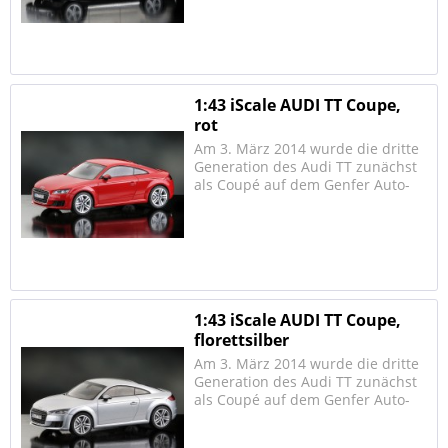
Ursprungsmodell durch den
serienmäßigen permanenten
Allradantrieb mit Luftfederung,
eine größere...
1:43 iScale AUDI TT Coupe,
rot
Am 3. März 2014 wurde die dritte
Generation des Audi TT zunächst
als Coupé auf dem Genfer Auto-
Salon vorgestellt. Zur
Markteinführung im Herbst wird
es einen 2.0 TDI mit 135 kW (184
PS) sowie zwei 2.0-TFSI-Motoren
mit 169 kW (230 PS)...
1:43 iScale AUDI TT Coupe,
florettsilber
Am 3. März 2014 wurde die dritte
Generation des Audi TT zunächst
als Coupé auf dem Genfer Auto-
Salon vorgestellt. Zur
Markteinführung im Herbst wird