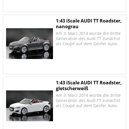
PS) sowie zwei 2.0-TFSI-Motoren
mit 169 kW (230 PS)...
1:43 iScale AUDI TT Roadster,
nanograu
Am 3. März 2014 wurde die dritte
Generation des Audi TT zunächst
als Coupé auf dem Genfer Auto-
Salon vorgestellt. Zur
Markteinführung im Herbst wird
es einen 2.0 TDI mit 135 kW (184
PS) sowie zwei 2.0-TFSI-Motoren
mit 169 kW (230 PS)...
1:43 iScale AUDI TT Roadster,
gletscherweiß
Am 3. März 2014 wurde die dritte
Generation des Audi TT zunächst
als Coupé auf dem Genfer Auto-
Salon vorgestellt. Zur
Markteinführung im Herbst wird
es einen 2.0 TDI mit 135 kW (184
PS) sowie zwei 2.0-TFSI-Motoren