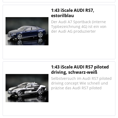
1:43 iScale AUDI RS7,
estorilblau
Der Audi A7 Sportback (interne
Typbezeichnung 4G) ist ein von
der Audi AG produzierter
fünftüriger Pkw mit Fließheck. Er
hat die gleiche Plattform wie der
Audi A6. Er gilt als Konkurrent
anderer hochpreisiger PKW mit
Fließheck; z.B. des...
1:43 iScale AUDI RS7 piloted
driving, schwarz-weiß
Selbstversuch im Audi RS7 piloted
driving concept Wie schnell und
präzise das Audi RS7 piloted
driving concept eine Rennstrecke
umrundet, demonstrierte Audi
bereits vor dem DTM-Finale im
Motodrom von Oschersleben. Dort
dürfen wir...