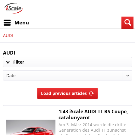
Menu
AUDI
AUDI
Filter
Load previous articles
1:43 iScale AUDI TT RS Coupe,
catalunyarot
Am 3. März 2014 wurde die dritte
Generation des Audi TT zunächst