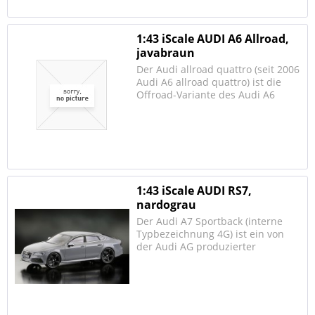
mit 169 kW (230 PS)...
1:43 iScale AUDI A6 Allroad,
javabraun
Der Audi allroad quattro (seit 2006
Audi A6 allroad quattro) ist die
Offroad-Variante des Audi A6
Avant. Er unterscheidet sich vom
Ursprungsmodell durch den
serienmäßigen permanenten
Allradantrieb mit Luftfederung,
eine größere...
1:43 iScale AUDI RS7,
nardograu
Der Audi A7 Sportback (interne
Typbezeichnung 4G) ist ein von
der Audi AG produzierter
fünftüriger Pkw mit Fließheck. Er
hat die gleiche Plattform wie der
Audi A6. Er gilt als Konkurrent
anderer hochpreisiger PKW mit
Fließheck; z.B. des...