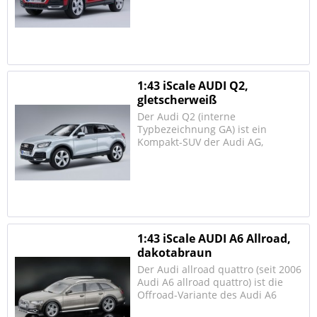
welcher am 1. März 2016 auf dem
Genfer Auto-Salon präsentiert
wurde. Er wird im Audi-Werk in
Ingolstadt hergestellt und basiert
auf der MQB-Plattform. Auf dem...
1:43 iScale AUDI Q2,
gletscherweiß
Der Audi Q2 (interne
Typbezeichnung GA) ist ein
Kompakt-SUV der Audi AG,
welcher am 1. März 2016 auf dem
Genfer Auto-Salon präsentiert
wurde. Er wird im Audi-Werk in
Ingolstadt hergestellt und basiert
auf der MQB-Plattform. Auf dem...
1:43 iScale AUDI A6 Allroad,
dakotabraun
Der Audi allroad quattro (seit 2006
Audi A6 allroad quattro) ist die
Offroad-Variante des Audi A6
Avant. Er unterscheidet sich vom