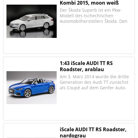
Kombi 2015, moon weiß
Der Škoda Superb ist ein Pkw-
Modell des tschechischen
Automobilherstellers Škoda. Den
Namen Superb trägt
traditionsgemäß das
Spitzenmodell des Herstellers, der
zuerst ab 1934 als Zusatzname
zur Typenbezeichnung "640"
verwendet wurde....
1:43 iScale AUDI TT RS
Roadster, arablau
Am 3. März 2014 wurde die dritte
Generation des Audi TT zunächst
als Coupé auf dem Genfer Auto-
Salon vorgestellt. Zur
Markteinführung im Herbst wird
es einen 2.0 TDI mit 135 kW (184
PS) sowie zwei 2.0-TFSI-Motoren
mit 169 kW (230 PS)...
iScale AUDI TT RS Roadster,
nardograu