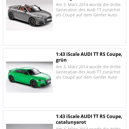
Am 3. März 2014 wurde die dritte
Generation des Audi TT zunächst
als Coupé auf dem Genfer Auto-
Salon vorgestellt. Zur
Markteinführung im Herbst wird
es einen 2.0 TDI mit 135 kW (184
PS) sowie zwei 2.0-TFSI-Motoren
mit 169 kW (230 PS)...
1:43 iScale AUDI TT RS Coupe,
grün
Am 3. März 2014 wurde die dritte
Generation des Audi TT zunächst
als Coupé auf dem Genfer Auto-
Salon vorgestellt. Zur
Markteinführung im Herbst wird
es einen 2.0 TDI mit 135 kW (184
PS) sowie zwei 2.0-TFSI-Motoren
mit 169 kW (230 PS)...
1:43 iScale AUDI TT RS Coupe,
catalunyarot
Am 3. März 2014 wurde die dritte