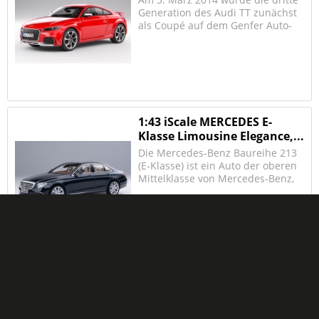
Generation des Audi TT zunächst
als Coupé auf dem Genfer Auto-
Salon vorgestellt. Zur
Markteinführung im Herbst wird
es einen 2.0 TDI mit 135 kW (184
PS) sowie zwei 2.0-TFSI-Motoren
mit 169 kW (230 PS)...
1:43 iScale MERCEDES E-
Klasse Limousine Elegance,...
Die Mercedes-Benz Baureihe 213
(E-Klasse) ist ein Auto der oberen
Mittelklasse von Mercedes-Benz,
das seit Anfang 2016 als
Limousine (W 213) gebaut wird. Es
löst den Vorgänger Baureihe 212
ab und wird 2017 bzw. 2018 auch
als T-Modell (S...
1:43 iScale MERCEDES E-
Klasse Limousine Elegance,...
Die Mercedes-Benz Baureihe 213